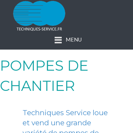
MENU
POMPES DE
CHANTIER
Techniques Service loue
et vend une grande
variété de pompes de