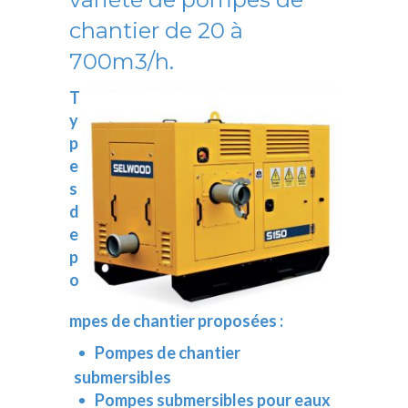
chantier de 20 à
700m3/h.
T
y
p
e
s
d
e
p
o
mpes de chantier proposées :
Pompes de chantier
submersibles
Pompes submersibles pour eaux