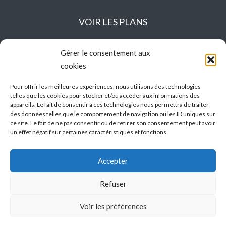
VOIR LES PLANS
Agence du 34
Agence du 13
Gérer le consentement aux
cookies
Pour offrir les meilleures expériences, nous utilisons des technologies
telles que les cookies pour stocker et/ou accéder aux informations des
REJOIGNEZ-NOUS
appareils. Le fait de consentir à ces technologies nous permettra de traiter
SUR LES RÉSEAUX SOCIAUX
des données telles que le comportement de navigation ou les ID uniques sur
ce site. Le fait de ne pas consentir ou de retirer son consentement peut avoir
un effet négatif sur certaines caractéristiques et fonctions.
Accepter
MENTIONS LEGALES
Refuser
Voir les préférences
Mentions légales RGPD
Réalisation :
jeklik.com